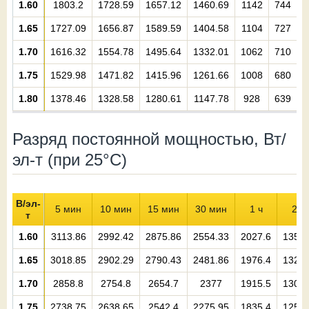
1.60
1803.2
1728.59
1657.12
1460.69
1142
744
1.65
1727.09
1656.87
1589.59
1404.58
1104
727
5
1.70
1616.32
1554.78
1495.64
1332.01
1062
710
5
1.75
1529.98
1471.82
1415.96
1261.66
1008
680
1.80
1378.46
1328.58
1280.61
1147.78
928
639
Разряд постоянной мощностью, Вт/
эл-т (при 25°С)
В/эл-
5 мин
10 мин
15 мин
30 мин
1 ч
2 ч
т
1.60
3113.86
2992.42
2875.86
2554.33
2027.6
1352.
1.65
3018.85
2902.29
2790.43
2481.86
1976.4
1328.
1.70
2858.8
2754.8
2654.7
2377
1915.5
1303.
1.75
2738.75
2638.65
2542.4
2275.95
1835.4
1257.