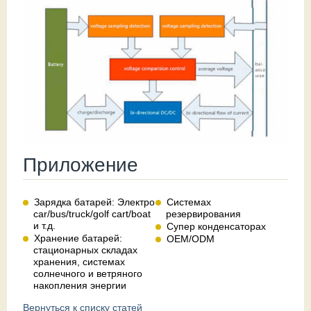
Приложение
Зарядка батарей: Электро
Системах
car/bus/truck/golf cart/boat
резервирования
и т.д.
Супер конденсаторах
Хранение батарей:
OEM/ODM
стационарных складах
хранения, системах
солнечного и ветряного
накопления энергии
Вернуться к списку статей