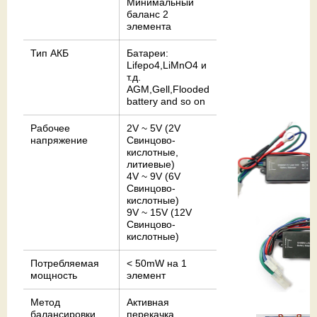
Минимальный
баланс 2
элемента
Тип АКБ
Батареи:
Lifepo4,LiMnO4 и
т.д.
AGM,Gell,Flooded
battery and so on
Рабочее
2V ~ 5V (2V
напряжение
Свинцово-
кислотные,
литиевые)
4V ~ 9V (6V
Свинцово-
кислотные)
9V ~ 15V (12V
Свинцово-
кислотные)
Потребляемая
< 50mW на 1
мощность
элемент
Метод
Активная
балансировки
перекачка