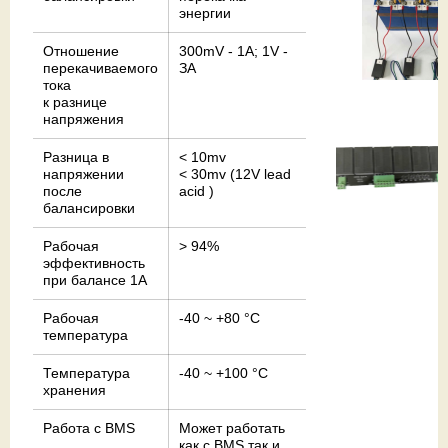
энергии
Отношение
300mV - 1A; 1V -
перекачиваемого
ЗА
тока
к разницe
напряжения
Разница в
< 10mv
напряжении
< 30mv (12V lead
после
acid )
балансировки
Рабочая
> 94%
эффективность
при балансе 1А
Рабочая
-40 ~ +80 °С
температура
Температура
-40 ~ +100 °С
хранения
Работа с BMS
Может работать
как с BMS так и