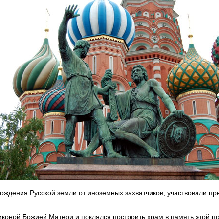
ждения Русской земли от иноземных захватчиков, участвовали пре
 иконой Божией Матери и поклялся построить храм в память этой 