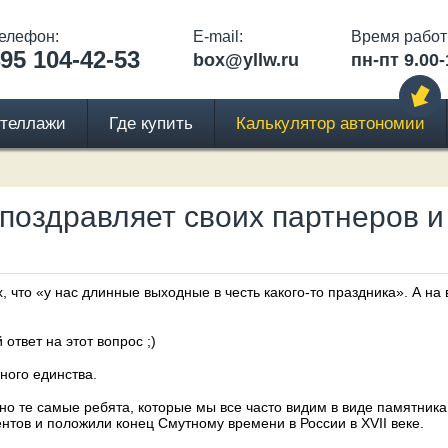
елефон:
E-mail:
Время работ
95 104-42-53
box@yllw.ru
пн-пт 9.00-
теллажи
Где купить
Калькулятор автономии
y поздравляет своих партнеров 
х, что «у нас длинные выходные в честь какого-то праздника». А н
твет на этот вопрос ;)
ного единства.
енно те самые ребята, которые мы все часто видим в виде памятни
нтов и положили конец Смутному времени в России в XVII веке.