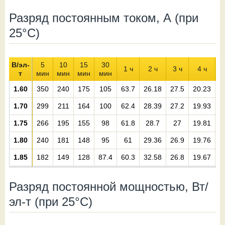
Разряд постоянным током, А (при
25°С)
В/эл-
5
10
15
30
1 ч
2 ч
3 ч
4 ч
5
т
мин
мин
мин
мин
1.60
350
240
175
105
63.7
26.18
27.5
20.23
1
1.70
299
211
164
100
62.4
28.39
27.2
19.93
1
1.75
266
195
155
98
61.8
28.7
27
19.81
1
1.80
240
181
148
95
61
29.36
26.9
19.76
1.85
182
149
128
87.4
60.3
32.58
26.8
19.67
1
Разряд постоянной мощностью, Вт/
эл-т (при 25°С)