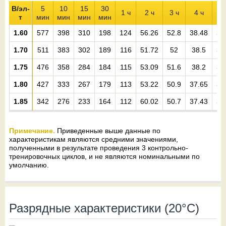
В/эл-
5
10
15
30
1 ч
2 ч
3 ч
4 ч
5 
т
мин
мин
мин
мин
1.60
577
398
310
198
124
56.26
52.8
38.48
33
1.70
511
383
302
189
116
51.72
52
38.5
33
1.75
476
358
284
184
115
53.09
51.6
38.2
32
1.80
427
333
267
179
113
53.22
50.9
37.65
32
1.85
342
276
233
164
112
60.02
50.7
37.43
31
Примечание.
Приведенные выше данные по
характеристикам являются средними значениями,
полученными в результате проведения 3 контрольно-
тренировочных циклов, и не являются номинальными по
умолчанию.
Разрядные характеристики (20°C)