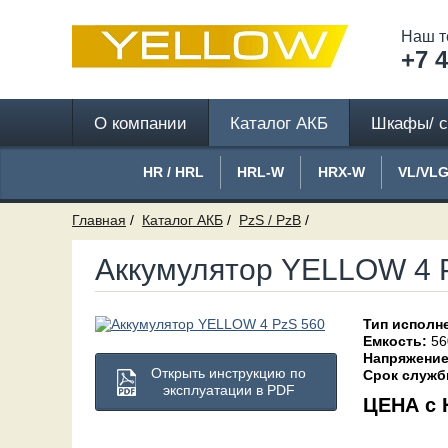
Наш т
+7 4
О компании
Каталог АКБ
Шкафы/ с
HR / HRL
HRL-W
HRX-W
VL/VL
Главная
Каталог АКБ
PzS / PzB
Аккумулятор YELLOW 4 
Тип исполн
Емкость:
56
Напряжение
Открыть инструкцию по
Срок служб
эксплуатации в PDF
ЦЕНА с