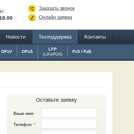
Заказать звонок
ы:
Онлайн заявка
18.00
Новости
Техподдержка
Контакты
LFP
OPzV
OPzS
PzS / PzB
(LiFePO4)
Оставьте заявку
Ваше имя:
Телефон:
*