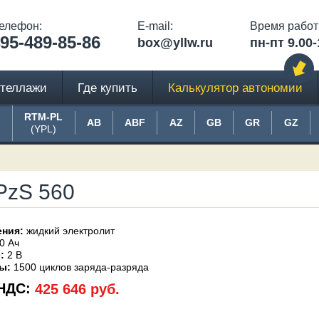
елефон:
E-mail:
Время работ
95-489-85-86
box@yllw.ru
пн-пт 9.00-
теллажи
Где купить
Калькулятор автономии
RTM-PL
G
AB
ABF
AZ
GB
GR
GZ
(YPL)
PzS 560
ения:
жидкий электролит
0 Ач
:
2 В
ы:
1500 циклов заряда-разряда
 НДС:
425 646 руб.