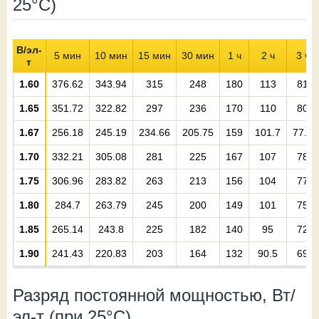
25°С)
В/эл-
5 мин
10 мин
15 мин
30 мин
1 ч
2 ч
3 ч
т
1.60
376.62
343.94
315
248
180
113
81
1.65
351.72
322.82
297
236
170
110
80
1.67
256.18
245.19
234.66
205.75
159
101.7
77.2
1.70
332.21
305.08
281
225
167
107
78
1.75
306.96
283.82
263
213
156
104
77
1.80
284.7
263.79
245
200
149
101
75
1.85
265.14
243.8
225
182
140
95
72
1.90
241.43
220.83
203
164
132
90.5
69
Разряд постоянной мощностью, Вт/
эл-т (при 25°С)