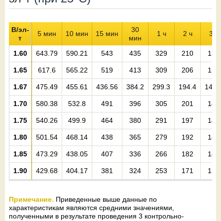
В/эл-
30
5 мин
10 мин
15 мин
1 ч
2 ч
3 ч
т
мин
1.60
643.79
590.21
543
435
329
210
153
1.65
617.6
565.22
519
413
309
206
151
1.67
475.49
455.61
436.56
384.2
299.3
194.4
148.
1.70
580.38
532.8
491
396
305
201
149
1.75
540.26
499.9
464
380
291
197
146
1.80
501.54
468.14
438
365
279
192
144
1.85
473.29
438.05
407
336
266
182
140
1.90
429.68
404.17
381
324
253
171
136
Примечание.
Приведенные выше данные по
характеристикам являются средними значениями,
полученными в результате проведения 3 контрольно-