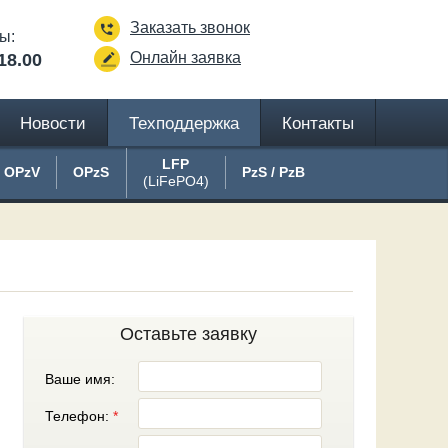
Заказать звонок
ы:
Онлайн заявка
18.00
Новости
Техподдержка
Контакты
LFP
OPzV
OPzS
PzS / PzB
(LiFePO4)
Оставьте заявку
Ваше имя:
Телефон:
*