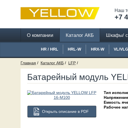
Наш т
+7 4
О компании
Каталог АКБ
Шкафы/ с
HR / HRL
HRL-W
HRX-W
VL/VL
Главная
Каталог АКБ
LFP
Батарейный модуль YE
Тип исполн
Напряжение
Емкость яч
Рабочее на
Открыть описание в PDF