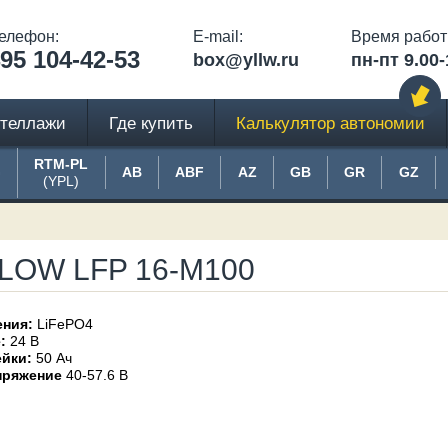
елефон:
E-mail:
Время работ
95 104-42-53
box@yllw.ru
пн-пт 9.00-
теллажи
Где купить
Калькулятор автономии
RTM-PL
G
AB
ABF
AZ
GB
GR
GZ
(YPL)
LLOW LFP 16-M100
ения:
LiFePO4
:
24 В
ейки:
50 Ач
пряжение
40-57.6 В