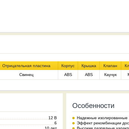
Отрицательная пластина
Корпус
Крышка
Клапан
К
Свинец
ABS
ABS
Каучук
Особенности
12 В
Надежные изолированные 
6
Эффект рекомбинации дос
10 лет
Высокие разрядные характ