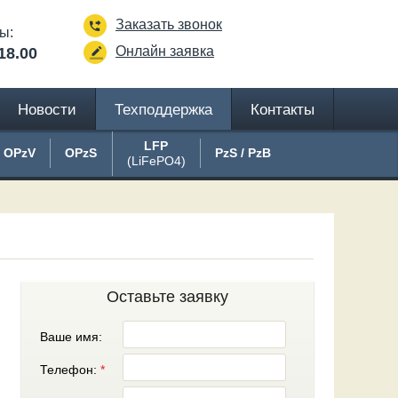
Заказать звонок
ы:
Онлайн заявка
18.00
Новости
Техподдержка
Контакты
LFP
OPzV
OPzS
PzS / PzB
(LiFePO4)
Оставьте заявку
Ваше имя:
Телефон:
*