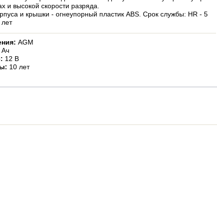
ах и высокой скорости разряда.
рпуса и крышки - огнеупорный пластик ABS. Срок службы: HR - 5
 лет
ения:
AGM
 Ач
:
12 В
ы:
10 лет