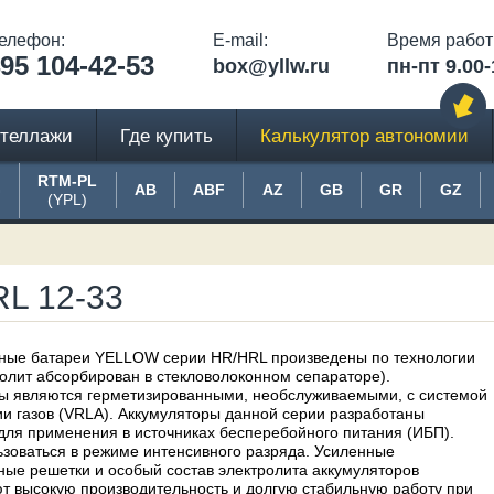
елефон:
E-mail:
Время работ
95 104-42-53
box@yllw.ru
пн-пт 9.00-
теллажи
Где купить
Калькулятор автономии
RTM-PL
G
AB
ABF
AZ
GB
GR
GZ
(YPL)
L 12-33
ные батареи YELLOW серии HR/HRL произведены по технологии
олит абсорбирован в стекловолоконном сепараторе).
ы являются герметизированными, необслуживаемыми, с системой
и газов (VRLA). Аккумуляторы данной серии разработаны
для применения в источниках бесперебойного питания (ИБП).
ьзоваться в режиме интенсивного разряда. Усиленные
ные решетки и особый состав электролита аккумуляторов
т высокую производительность и долгую стабильную работу при