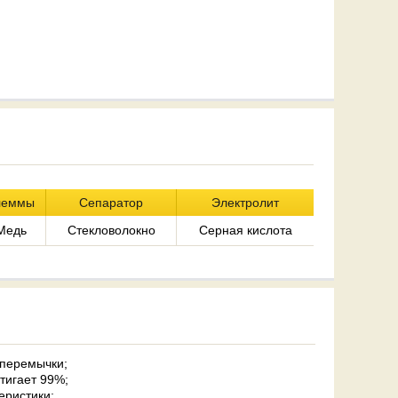
леммы
Сепаратор
Электролит
Медь
Стекловолокно
Серная кислота
перемычки;
тигает 99%;
еристики;