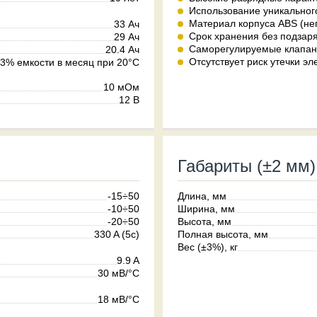
Использование уникального
Материал корпуса ABS (не
33 Ач
Срок хранения без подзаря
29 Ач
Саморегулируемые клапаны
20.4 Ач
Отсутствует риск утечки эл
3% емкости в месяц при 20°C
10 мОм
12 В
Габариты (±2 мм)
-15÷50
Длина, мм
-10÷50
Ширина, мм
-20÷50
Высота, мм
330 A (5c)
Полная высота, мм
Вес (±3%), кг
9.9 A
30 мВ/°С
18 мВ/°С