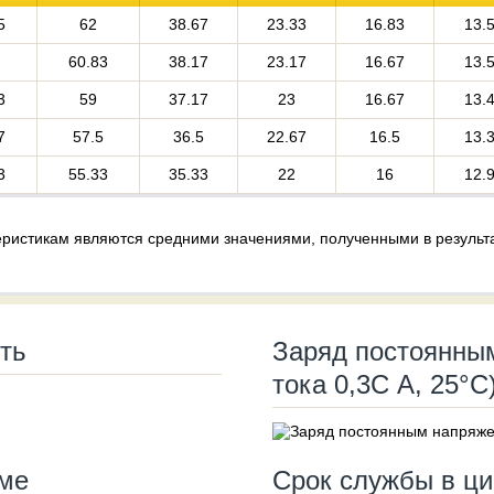
5
62
38.67
23.33
16.83
13.
60.83
38.17
23.17
16.67
13.
3
59
37.17
23
16.67
13.
7
57.5
36.5
22.67
16.5
13.
3
55.33
35.33
22
16
12.
ристикам являются средними значениями, полученными в результа
ть
Заряд постоянны
тока 0,3С А, 25°С
ме
Срок службы в ц