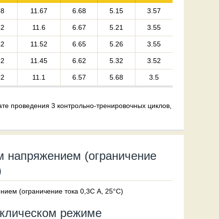
58
11.67
6.68
5.15
3.57
52
11.6
6.67
5.21
3.55
42
11.52
6.65
5.26
3.55
32
11.45
6.62
5.32
3.52
92
11.1
6.57
5.68
3.5
те проведения 3 контрольно-тренировочных циклов,
м напряжением (ограничение
)
иклическом режиме