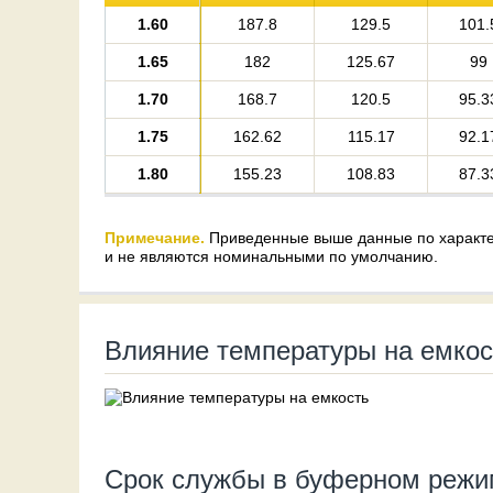
1.60
187.8
129.5
101.
1.65
182
125.67
99
1.70
168.7
120.5
95.3
1.75
162.62
115.17
92.1
1.80
155.23
108.83
87.3
Примечание.
Приведенные выше данные по характе
и не являются номинальными по умолчанию.
Влияние температуры на емкос
Срок службы в буферном режи