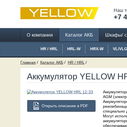
Наш т
+7 4
О компании
Каталог АКБ
Шкафы/ с
HR / HRL
HRL-W
HRX-W
VL/VL
Главная
Каталог АКБ
HR / HRL
Аккумулятор YELLOW HR
Аккумулятор
AGM (электр
Аккумулятор
Открыть описание в PDF
рекомбинаци
специально 
Могут испол
аккумулятор
обеспечиваю