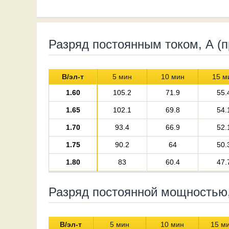
Разряд постоянным током, А (п
В/эл-т
5 мин
10 мин
15 м
1.60
105.2
71.9
55.
1.65
102.1
69.8
54.
1.70
93.4
66.9
52.
1.75
90.2
64
50.
1.80
83
60.4
47.
Разряд постоянной мощностью, 
В/эл-т
5 мин
10 мин
15 м