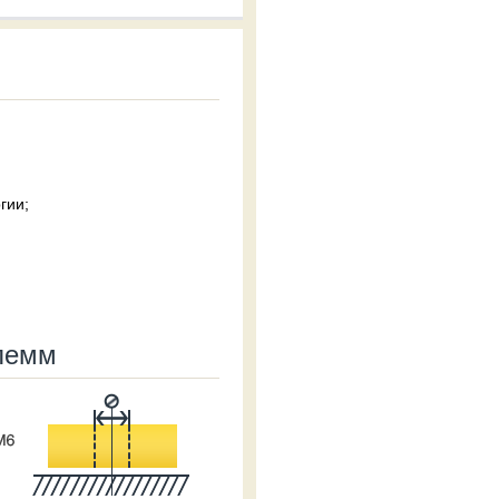
гии;
лемм