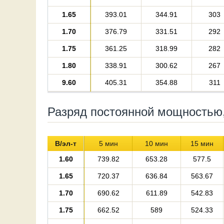
1.65
393.01
344.91
303
1.70
376.79
331.51
292
1.75
361.25
318.99
282
1.80
338.91
300.62
267
9.60
405.31
354.88
311
Разряд постоянной мощностью, 
В/эл-т
5 мин
10 мин
15 мин
1.60
739.82
653.28
577.5
1.65
720.37
636.84
563.67
1.70
690.62
611.89
542.83
1.75
662.52
589
524.33