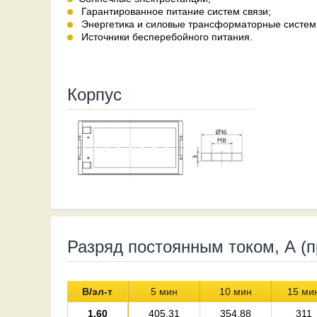
Гарантированное питание систем связи;
Энергетика и силовые трансформаторные систем
Источники бесперебойного питания.
Корпус
Разряд постоянным током, А (п
В/эл-т
5 мин
10 мин
15 ми
1.60
405.31
354.88
311