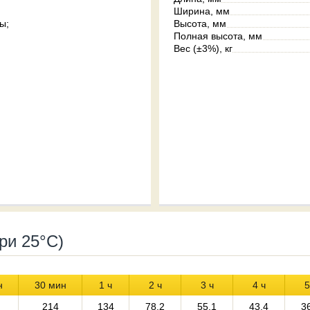
Ширина, мм
ы;
Высота, мм
Полная высота, мм
Вес (±3%), кг
ри 25°С)
н
30 мин
1 ч
2 ч
3 ч
4 ч
5
214
134
78.2
55.1
43.4
3