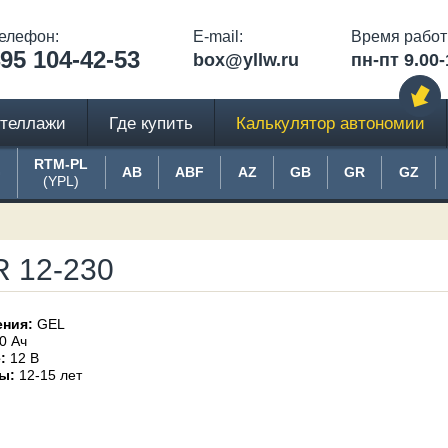
елефон:
E-mail:
Время работ
95 104-42-53
box@yllw.ru
пн-пт 9.00-
теллажи
Где купить
Калькулятор автономии
RTM-PL
G
AB
ABF
AZ
GB
GR
GZ
(YPL)
 12-230
ения:
GEL
0 Ач
:
12 В
ы:
12-15 лет