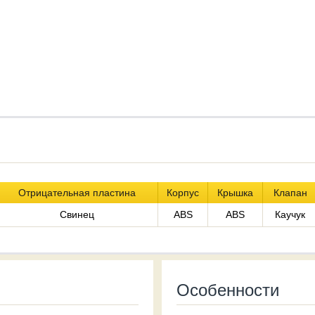
Отрицательная пластина
Корпус
Крышка
Клапан
Свинец
ABS
ABS
Каучук
Особенности