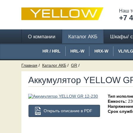
Наш т
+7 4
О компании
Каталог АКБ
Шкафы/ с
HR / HRL
HRL-W
HRX-W
VL/VL
Главная
Каталог АКБ
GR
Аккумулятор YELLOW GR
Тип исполн
Емкость:
23
Напряжение
Открыть описание в PDF
Срок служб