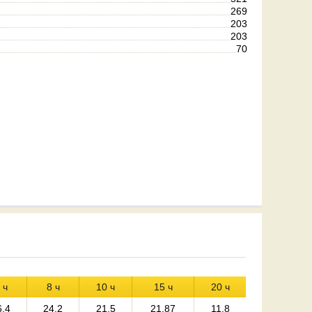
269
203
203
70
 ч
8 ч
10 ч
15 ч
20 ч
6.4
24.2
21.5
21.87
11.8