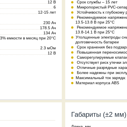
12 В
Срок службы – 15 лет
6
Микропористый PVC-сепа
12-15 лет
Устойчивость к глубокому 
Рекомендуемое напряжени
13.5-13.8 В при 25°С
230 Ач
Рекомендуемое напряжение
178.5 Ач
13.8-14.1 В при 25°С
134 Ач
Утолщенные электроды сни
3% емкости в месяц при 20°C
долговечность батареи
Срок хранения без подзар
2.3 мОм
Повышенная переносимост
12 В
Саморегулируемые клапаны
Отсутствует риск утечки э
Отличные разрядные харак
Более надежны при эксплу
Максимальный ток заряда: 
Материал корпуса ABS
Габариты (±2 мм)
Длина, мм