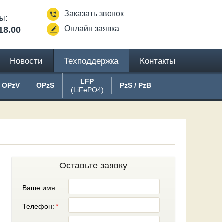
Заказать звонок
ы:
Онлайн заявка
18.00
Новости
Техподдержка
Контакты
LFP
OPzV
OPzS
PzS / PzB
(LiFePO4)
Оставьте заявку
Ваше имя:
Телефон:
*