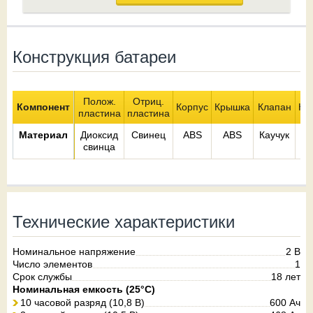
Конструкция батареи
Полож.
Отриц.
Компонент
Корпус
Крышка
Клапан
Кл
пластина
пластина
Материал
Диоксид
Свинец
ABS
ABS
Каучук
М
свинца
Технические характеристики
Номинальное напряжение
2 В
Число элементов
1
Срок службы
18 лет
Номинальная емкость (25°С)
10 часовой разряд (10,8 В)
600 Ач