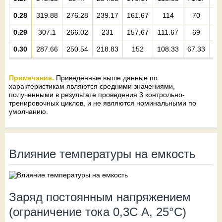
0.28
319.88
276.28
239.17
161.67
114
70
51
0.29
307.1
266.02
231
157.67
111.67
69
0.30
287.66
250.54
218.83
152
108.33
67.33
4
Примечание.
Приведенные выше данные по
характеристикам являются средними значениями,
полученными в результате проведения 3 контрольно-
тренировочных циклов, и не являются номинальными по
умолчанию.
Влияние температуры на емкость
Заряд постоянным напряжением
(ограничение тока 0,3С А, 25°С)