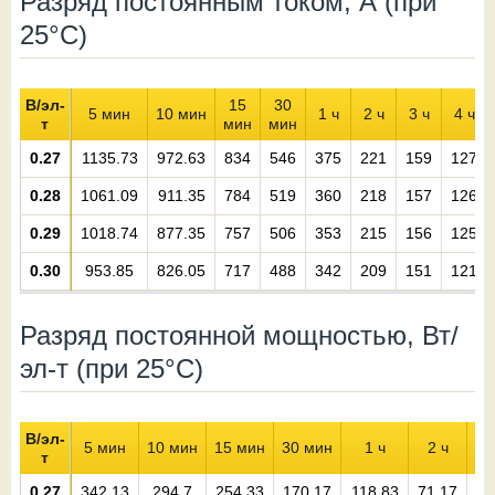
Разряд постоянным током, А (при
25°С)
В/эл-
15
30
5 мин
10 мин
1 ч
2 ч
3 ч
4 ч
т
мин
мин
0.27
1135.73
972.63
834
546
375
221
159
127
0.28
1061.09
911.35
784
519
360
218
157
126
0.29
1018.74
877.35
757
506
353
215
156
125
0.30
953.85
826.05
717
488
342
209
151
121
Разряд постоянной мощностью, Вт/
эл-т (при 25°С)
В/эл-
5 мин
10 мин
15 мин
30 мин
1 ч
2 ч
3
т
0.27
342.13
294.7
254.33
170.17
118.83
71.17