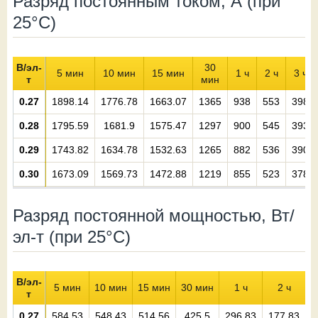
Разряд постоянным током, А (при
25°С)
В/эл-
30
5 мин
10 мин
15 мин
1 ч
2 ч
3 ч
т
мин
0.27
1898.14
1776.78
1663.07
1365
938
553
398
0.28
1795.59
1681.9
1575.47
1297
900
545
393
0.29
1743.82
1634.78
1532.63
1265
882
536
390
0.30
1673.09
1569.73
1472.88
1219
855
523
378
Разряд постоянной мощностью, Вт/
эл-т (при 25°С)
В/эл-
5 мин
10 мин
15 мин
30 мин
1 ч
2 ч
т
0.27
584.53
548.43
514.56
425.5
296.83
177.83