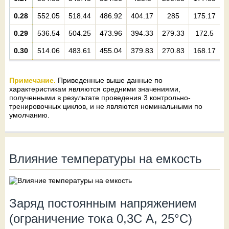
0.28
552.05
518.44
486.92
404.17
285
175.17
1
0.29
536.54
504.25
473.96
394.33
279.33
172.5
1
0.30
514.06
483.61
455.04
379.83
270.83
168.17
Примечание.
Приведенные выше данные по
характеристикам являются средними значениями,
полученными в результате проведения 3 контрольно-
тренировочных циклов, и не являются номинальными по
умолчанию.
Влияние температуры на емкость
Заряд постоянным напряжением
(ограничение тока 0,3С А, 25°С)