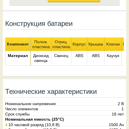
Конструкция батареи
Полож.
Отриц.
Компонент
Корпус
Крышка
Клапан
Кл
пластина
пластина
Материал
Диоксид
Свинец
ABS
ABS
Каучук
М
свинца
Технические характеристики
Номинальное напряжение
2 В
Число элементов
1
Срок службы
18 лет
Номинальная емкость (25°С)
10 часовой разряд (10,8 В)
1500 Ач